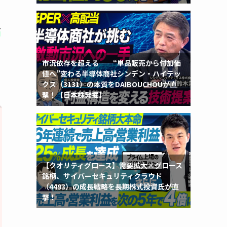
お
市況依存を超える──“単品販売から付加価
値へ”変わる半導体商社シンデン・ハイテッ
クス（3131）の本質をDAIBOUCHOUが直
撃！【日本株発掘】
【クオリティグロース】需要拡大×グロース
銘柄、サイバーセキュリティクラウド
（4493）の成長戦略を長期株式投資氏が直
撃！