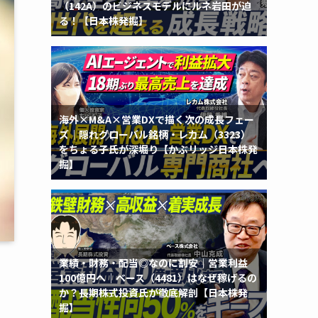
（142A）のビジネスモデルにルネ岩田が迫
る！【日本株発掘】
海外×M&A×営業DXで描く次の成長フェー
ズ｜隠れグローバル銘柄・レカム（3323）
をちょる子氏が深堀り【かぶリッジ日本株発
掘】
業績・財務・配当◎なのに割安｜営業利益
100億円へ｜ベース（4481）はなぜ稼げるの
か？長期株式投資氏が徹底解剖【日本株発
掘】