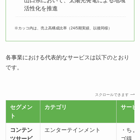
山口県において、太陽光発電による地域
活性化を推進
※カッコ内は、売上高構成比率（24/5期実績、以後同様）
各事業における代表的なサービスは以下のとおり
です。
スクロールできます
セグメン
カテゴリ
サービ
ト
コンテン
エンターテインメント
・ちょこ
ツサービ
ゴ得