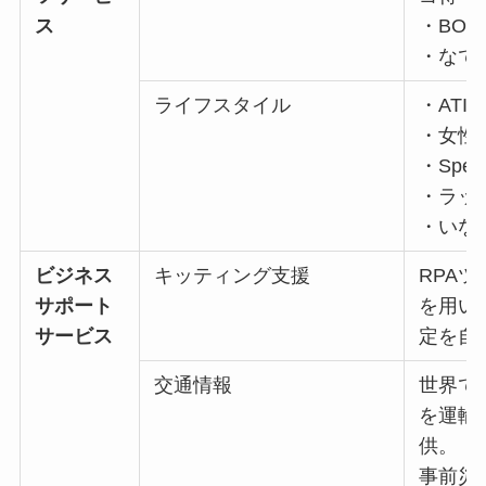
ス
・BOO
・なで
ライフスタイル
・ATI
・女性
・Spea
・ラッ
・いな
ビジネス
キッティング支援
RPAツー
サポート
を用い
サービス
定を自
交通情報
世界で
を運輸
供。
事前災