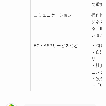
で重要
コミュニケーション
操作性
ジネス
る「IP
ション
EC・ASPサービスなど
・調達
・自治
リ
・社員
ニング
・飲食
ト「い