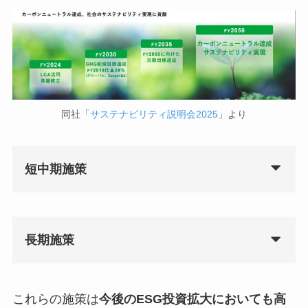
同社「
サステナビリティ説明会2025
」より
短中期施策
長期施策
これらの施策は
今後のESG投資拡大においても高