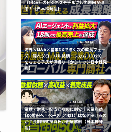
（142A）のビジネスモデルにルネ岩田が迫
る！【日本株発掘】
海外×M&A×営業DXで描く次の成長フェー
ズ｜隠れグローバル銘柄・レカム（3323）
をちょる子氏が深堀り【かぶリッジ日本株発
掘】
業績・財務・配当◎なのに割安｜営業利益
100億円へ｜ベース（4481）はなぜ稼げるの
か？長期株式投資氏が徹底解剖【日本株発
掘】