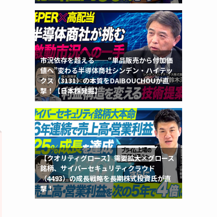
ご
市況依存を超える──“単品販売から付加価
値へ”変わる半導体商社シンデン・ハイテッ
クス（3131）の本質をDAIBOUCHOUが直
撃！【日本株発掘】
【クオリティグロース】需要拡大×グロース
銘柄、サイバーセキュリティクラウド
（4493）の成長戦略を長期株式投資氏が直
撃！