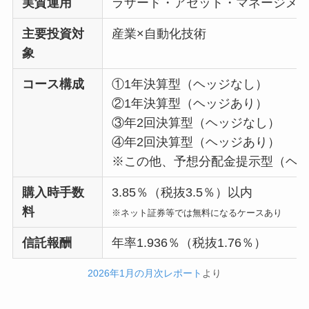
実質運用
ラザード・アセット・マネージメ
主要投資対
産業×自動化技術
象
コース構成
①1年決算型（ヘッジなし）
②1年決算型（ヘッジあり）
③年2回決算型（ヘッジなし）
④年2回決算型（ヘッジあり）
※この他、予想分配金提示型（ヘッ
購入時手数
3.85％（税抜3.5％）以内
料
※ネット証券等では無料になるケースあり
信託報酬
年率1.936％（税抜1.76％）
2026年1月の月次レポート
より