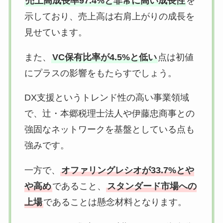
売上高成長率97.4%と非常に高い成長性
を
示しており、売上高は右肩上がりの成長を
見せています。
また、
VC保有比率が4.5%と低い
点は初値
にプラスの影響をもたらすでしょう。
DX支援というトレンド性の高い事業領域
で、辻・本郷税理士法人や伊藤忠商事との
強固なネットワークを基盤としている点も
強みです。
一方で、
オファリングレシオが33.7%とや
や高め
であること、
スタンダード市場への
上場
であることは懸念材料となります。