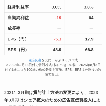
経常利益率
0.0%
3.8%
当期純利益
-19
64
成長率
ー
ー
EPS（円）
-5.3
17.9
BPS（円）
48.9
66.8
目論見書
を元に、かぶリッジ作成
※2023年2月13日付で普通株式1株につき180株、2025年8月8日
付で1株につき100株の株式分割を実施。EPS、BPSは分割後の数
値で算出。
2021年3月期は
賞与計上方法の変更により
、2023
年3月期は
シェア拡大のための広告宣伝費投入によ