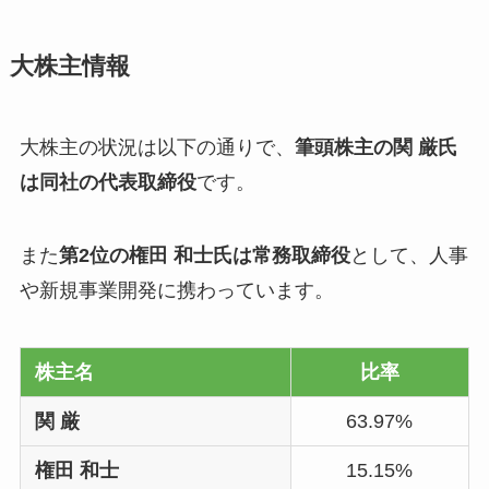
大株主情報
大株主の状況は以下の通りで、
筆頭株主の関 厳氏
は同社の代表取締役
です。
また
第2位の権田 和士氏は常務取締役
として、人事
や新規事業開発に携わっています。
株主名
比率
関 厳
63.97%
権田 和士
15.15%