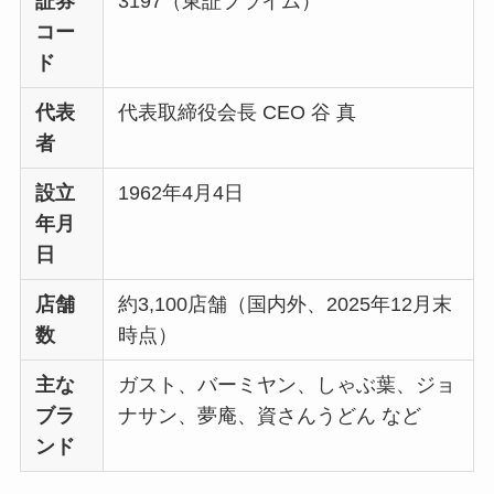
証券
3197（東証プライム）
コー
ド
代表
代表取締役会長 CEO 谷 真
者
設立
1962年4月4日
年月
日
店舗
約3,100店舗（国内外、2025年12月末
数
時点）
主な
ガスト、バーミヤン、しゃぶ葉、ジョ
ブラ
ナサン、夢庵、資さんうどん など
ンド