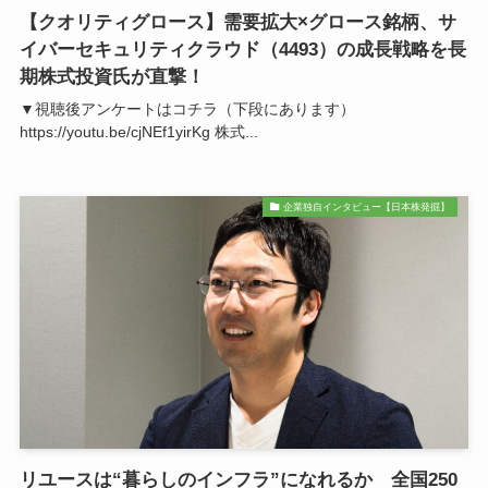
【クオリティグロース】需要拡大×グロース銘柄、サ
イバーセキュリティクラウド（4493）の成長戦略を長
期株式投資氏が直撃！
▼視聴後アンケートはコチラ（下段にあります）
https://youtu.be/cjNEf1yirKg 株式...
企業独自インタビュー【日本株発掘】
リユースは“暮らしのインフラ”になれるか 全国250