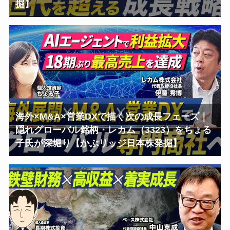
掘】
海外×M&A×営業DXで描く次の成長フェーズ｜
隠れグローバル銘柄・レカム（3323）をちょる
子氏が深堀り【かぶリッジ日本株発掘】