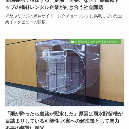
全国各地で増加する「足場」需要、なぜ？ 拠点数ト
ップの機材レンタル企業が向き合う社会課題
※かぶリッジの姉妹サイト「シクチョーソン」に掲載していた企
業インタビューの転載...
企業独自インタビュー【日本株発掘】
「雨が降ったら道路が冠水した」原因は雨水貯留槽が
目詰まりしている可能性 水害への解決策として電力
不要の装置に脚光