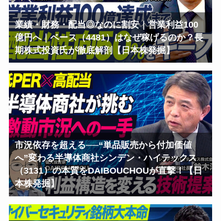
業績・財務・配当◎なのに割安｜営業利益100
億円へ｜ベース（4481）はなぜ稼げるのか？長
期株式投資氏が徹底解剖【日本株発掘】
市況依存を超える──“単品販売から付加価値
へ”変わる半導体商社シンデン・ハイテックス
（3131）の本質をDAIBOUCHOUが直撃！【日
本株発掘】